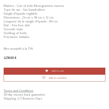
Matière : Cuir et toile Monogramme marron
Type de sac : Sac bandoulière
Sangle d'épaule réglable
Dimensions : 24 cm x 18 cm x 12 cm
Longueur de la sangle d'épaule : 84 cm
État : Très bon état
Seconde main
Dustbag et boîte
Précisions: Initiales
Non assujetti à la TVA
1,239.00
€
Add to cart
Add to wishlist
Terms and Conditions
30-day money-back guarantee
Shipping: 2-3 Business Days