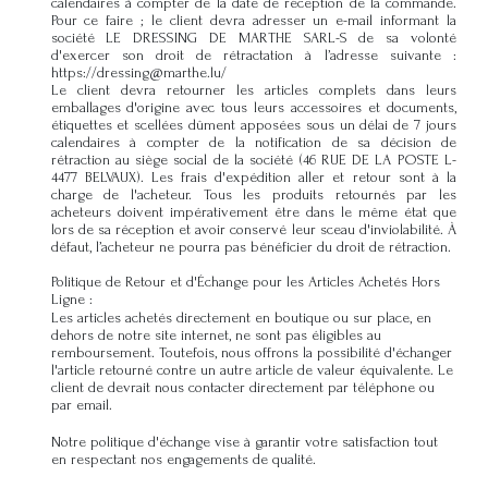
calendaires à compter de la date de réception de la commande.
Pour ce faire ; le client devra adresser un e-mail informant la
société LE DRESSING DE MARTHE SARL-S de sa volonté
d'exercer son droit de rétractation à l’adresse suivante :
https://dressing@marthe.lu/
Le client devra retourner les articles complets dans leurs
emballages d'origine avec tous leurs accessoires et documents,
étiquettes et scellées dûment apposées sous un délai de 7 jours
calendaires à compter de la notification de sa décision de
rétraction au siège social de la société (46 RUE DE LA POSTE L-
4477 BELVAUX). Les frais d'expédition aller et retour sont à la
charge de l'acheteur. Tous les produits retournés par les
acheteurs doivent impérativement être dans le même état que
lors de sa réception et avoir conservé leur sceau d'inviolabilité. À
défaut, l’acheteur ne pourra pas bénéficier du droit de rétraction.
Politique de Retour et d'Échange pour les Articles Achetés Hors
Ligne :
Les articles achetés directement en boutique ou sur place, en
dehors de notre site internet, ne sont pas éligibles au
remboursement. Toutefois, nous offrons la possibilité d'échanger
l'article retourné contre un autre article de valeur équivalente. Le
client de devrait nous contacter directement par téléphone ou
par email.
Notre politique d'échange vise à garantir votre satisfaction tout
en respectant nos engagements de qualité.