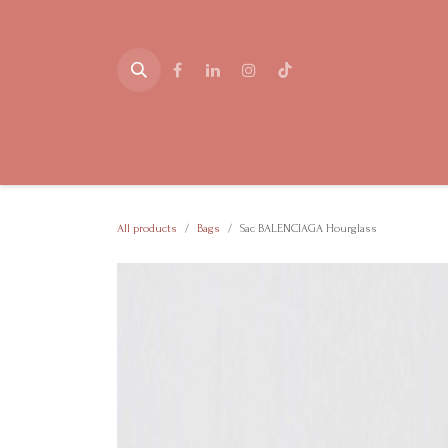
Skip to Content
Home
Shop
Consignement
Blog
Events
H
All products
Bags
Sac BALENCIAGA Hourglass