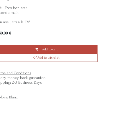
t : Très bon état
conde main
 assujetti à la TVA
90.00
€
Add to cart
Add to wishlist
rms and Conditions
-day money-back guarantee
ipping: 2-3 Business Days
olors
:
Blanc