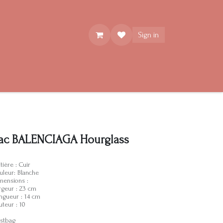
Sign in
ac BALENCIAGA Hourglass
tière : Cuir
uleur: Blanche
mensions :
rgeur : 23 cm
ngueur : 14 cm
uteur : 10
stbag