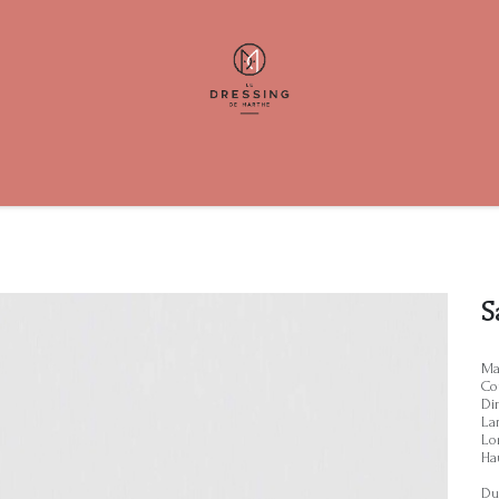
elp
Contact us
S
Ma
Co
Di
La
Lo
Ha
Du