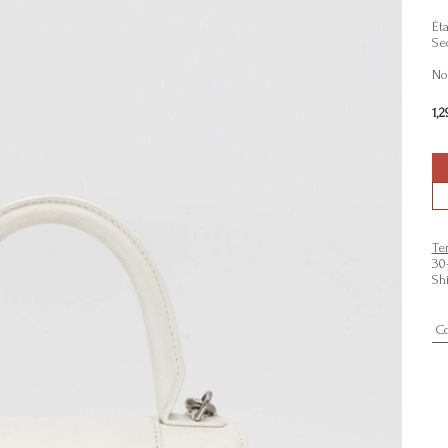
Éta
Se
Non
1,2
Te
30
Sh
C