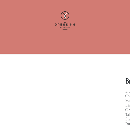
elp
Contact us
B
Br
Co
Ma
Bij
Or
Tai
Éta
Du