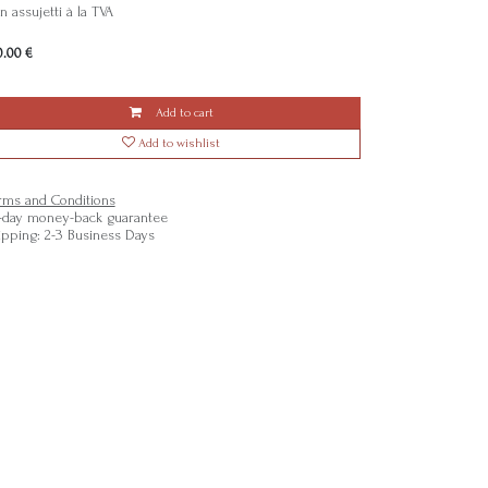
 assujetti à la TVA
0.00
€
Add to cart
Add to wishlist
rms and Conditions
-day money-back guarantee
ipping: 2-3 Business Days