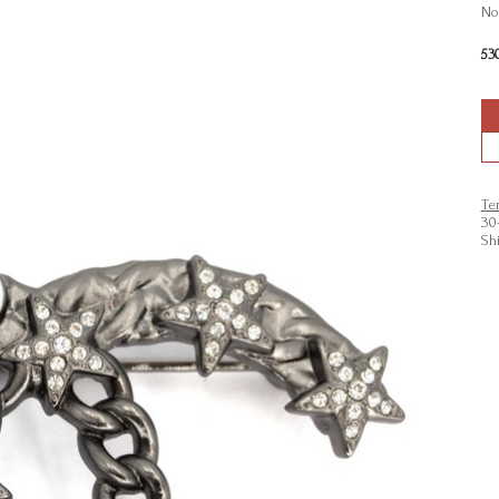
Non
53
Te
30
Sh