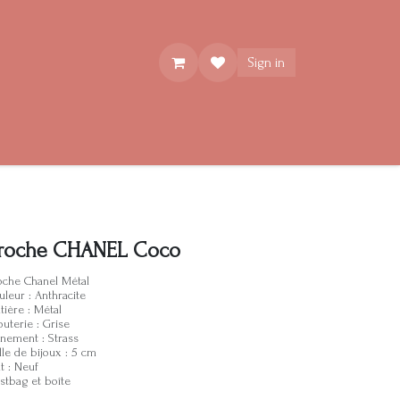
Sign in
roche CHANEL Coco
oche Chanel Métal
uleur : Anthracite
tière : Métal
outerie : Grise
nement : Strass
lle de bijoux : 5 cm
t : Neuf
stbag et boîte