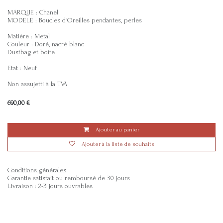
MARQUE : Chanel
MODELE : Boucles d´Oreilles pendantes, perles
Matière : Metal
Couleur : Doré, nacré blanc
Dustbag et boîte
Etat : Neuf
Non assujetti à la TVA
690,00
€
Ajouter au panier
Ajouter à la liste de souhaits
Conditions générales
Garantie satisfait ou remboursé de 30 jours
Livraison : 2-3 jours ouvrables