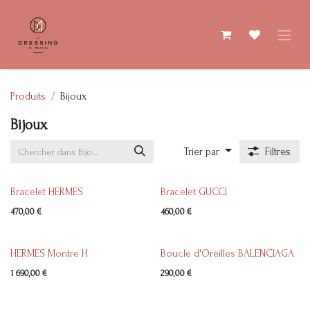
Se rendre au contenu
Produits
Bijoux
Bijoux
Trier par
Filtres
Bracelet HERMES
Bracelet GUCCI
470,00
€
460,00
€
HERMES Montre H
Boucle d'Oreilles BALENCIAGA
1 690,00
€
290,00
€