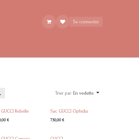
Se connecter
Trier par:
En vedette
 GUCCI Rebelle
Sac GUCCI Ophidia
0,00
€
730,00
€
 GUCCI Camera
GUCCI