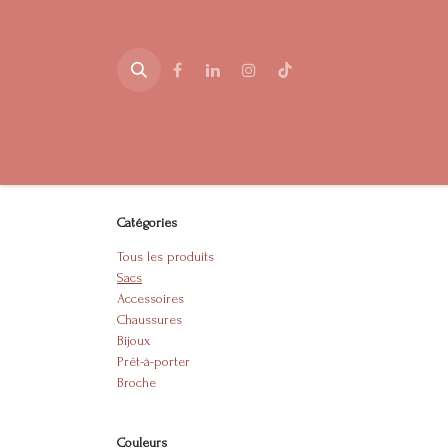
Se rendre au contenu
Accueil
Boutique
Dépôt-vente
Blog
Événem
Catégories
Tous les produits
Sacs
Accessoires
Chaussures
Bijoux
Prêt-à-porter
Broche
Couleurs