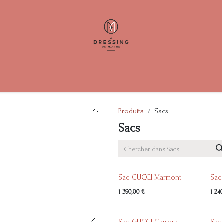
ents
Help
Contactez-nous
Produits
Sacs
Sacs
Sac GUCCI Marmont
Sac
1 390,00
€
1 24
Sac GUCCI Camera
Sac