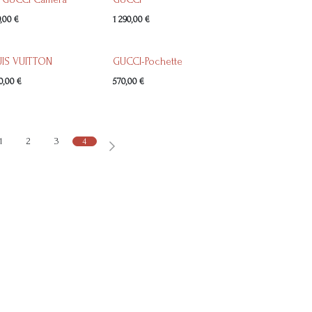
9,00
€
1 290,00
€
IS VUITTON
GUCCI-Pochette
0,00
€
570,00
€
1
2
3
4