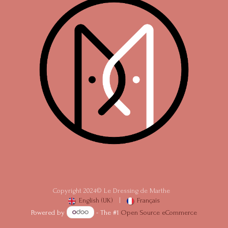
Copyright 2024© Le Dressing de Marthe
English (UK)
|
Français
Powered by
- The #1
Open Source eCommerce