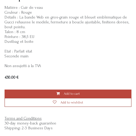
Matière : Cuir de veau
Couleur : Rouge
Détails : La bande Web en gros-grain rouge et bleuet emblématique de
Gucci rehausse le modèle, fermeture à boucle ajustable, finitions dorées,
bout pointu.
Talon : 8 cm
Pointure : 38,5 EU
Dustbag et boîte
Etat : Parfait état
Seconde main
Non assujetti à la TVA
430.00
€
Add to cart
Add to wishlist
Terms and Conditions
30-day money-back guarantee
Shipping: 2-3 Business Days