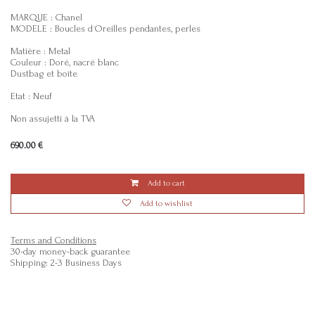
MARQUE : Chanel
MODELE : Boucles d´Oreilles pendantes, perles
Matière : Metal
Couleur : Doré, nacré blanc
Dustbag et boîte
Etat : Neuf
Non assujetti à la TVA
690.00
€
Add to cart
Add to wishlist
Terms and Conditions
30-day money-back guarantee
Shipping: 2-3 Business Days