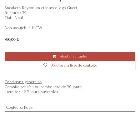
Sneakers Rhyton en cuir avec logo Gucci
Pointure : 39
État : Neuf
Non assujetti à la TVA
490,00
€
Ajouter au panier
Ajouter à la liste de souhaits
Conditions générales
Garantie satisfait ou remboursé de 30 jours
Livraison : 2-3 jours ouvrables
Couleurs
:
Rose