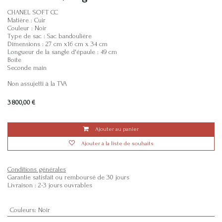
CHANEL SOFT CC
Matière : Cuir
Couleur : Noir
Type de sac : Sac bandoulière
Dimensions : 27 cm x16 cm x 34 cm
Longueur de la sangle d'épaule : 49 cm
Boîte
Seconde main
Non assujetti à la TVA
3 800,00
€
Ajouter au panier
Ajouter à la liste de souhaits
Conditions générales
Garantie satisfait ou remboursé de 30 jours
Livraison : 2-3 jours ouvrables
Couleurs
:
Noir