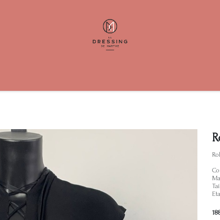
ents
Help
Contactez-nous
R
Rob
Co
Mar
Tai
Eta
18