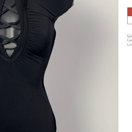
Co
Ga
Li