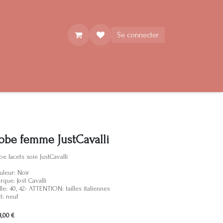
Se connecter
obe femme JustCavalli
e lacets soie JustCavalli
uleur: Noir
que: Jost Cavalli
lle: 40, 42- ATTENTION: tailles italiennes
t: neuf
8,00
€