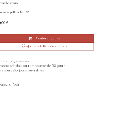
conde main
 assujetti à la TVA
0,00
€
Ajouter au panier
Ajouter à la liste de souhaits
nditions générales
rantie satisfait ou remboursé de 30 jours
vraison : 2-3 jours ouvrables
ouleurs
:
Noir