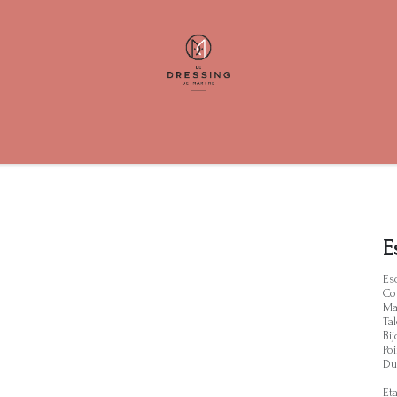
ents
Help
Contactez-nous
E
Es
Co
Ma
Ta
Bi
Poi
Du
Eta