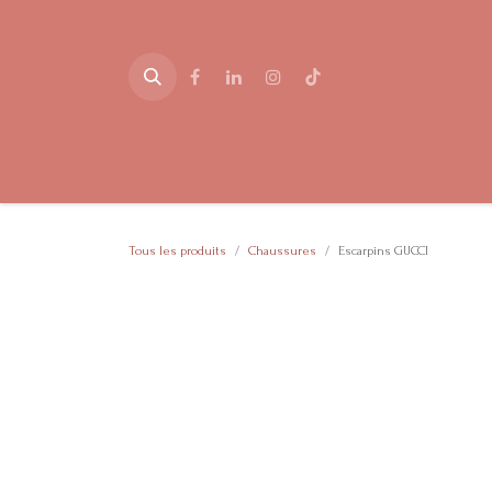
Se rendre au contenu
Accueil
Boutique
Dépôt-vente
Blog
Événem
Tous les produits
Chaussures
Escarpins GUCCI