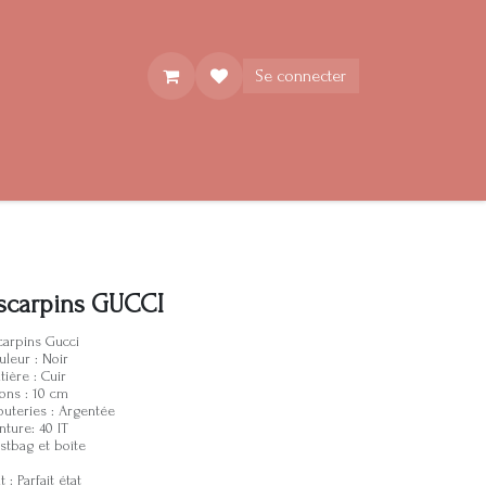
Se connecter
scarpins GUCCI
carpins Gucci
uleur : Noir
tière : Cuir
lons : 10 cm
jouteries : Argentée
nture: 40 IT
stbag et boîte
t : Parfait état