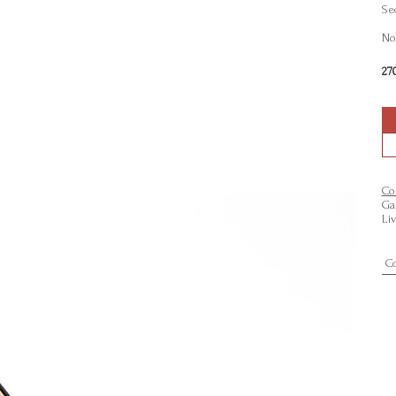
Se
Non
27
Co
Ga
Li
C