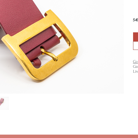
54
Co
Ga
Li