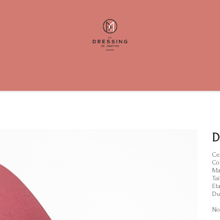
ents
Help
Contactez-nous
D
Ce
Co
Ma
Tai
Eta
Du
Non