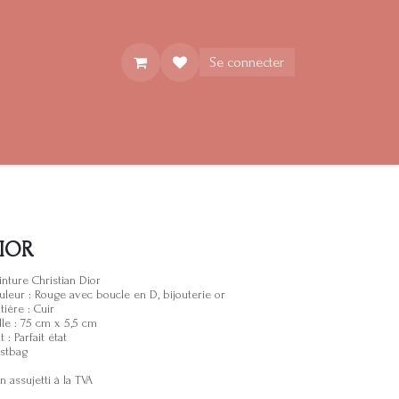
Se connecter
IOR
inture Christian Dior
uleur : Rouge avec boucle en D, bijouterie or
tière : Cuir
lle : 75 cm x 5,5 cm
t : Parfait état
stbag
 assujetti à la TVA